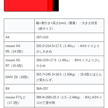
幅×奥行き×高さ(mm)（重量）：大きさ目安
（紙サイズ）
A4
297×210
mouse X4-
320.2×214.5×17.5（1.40㎏）：A4サイズより
R5（14.0型）
少し大きめ
mouse
X5-
356×233×17.9（1.49㎏）：B4サイズより少し
R7（15.6型）
小さめ
353.7×245.3×18.5（1.60kg）：15.6型とほとん
DAIV Z6（16型）
ど変わらず。
B4
364×257
mouse F7など
399.9×268×25.3（1.5～2.44kg）：B4とA3サイ
（17.3型）
ズの丁度中間