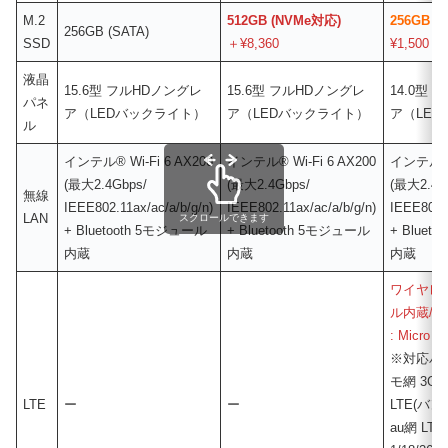
M.2
512GB (NVMe対応)
256GB 
256GB (SATA)
SSD
＋¥8,360
¥1,500
液晶
15.6型 フルHDノングレ
15.6型 フルHDノングレ
14.0型
パネ
ア（LEDバックライト）
ア（LEDバックライト）
ア（LE
ル
インテル® Wi-Fi 6 AX200
インテル® Wi-Fi 6 AX200
インテル® W
(最大2.4Gbps/
(最大2.4Gbps/
(最大2.4G
無線
IEEE802.11ax/ac/a/b/g/n)
IEEE802.11ax/ac/a/b/g/n)
IEEE802.1
LAN
スクロールできます
+ Bluetooth 5モジュール
+ Bluetooth 5モジュール
+ Bluet
内蔵
内蔵
内蔵
ワイヤレ
ル内蔵/ 
: Micro
※対応バン
モ網 3G(バ
LTE
ー
ー
LTE(バンド1
au網 LT