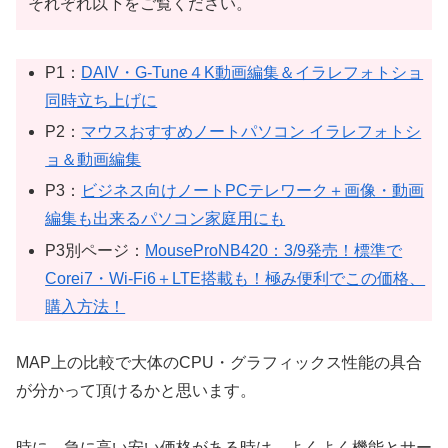
それぞれ以下をご覧ください。
P1：
DAIV・G-Tune４K動画編集＆イラレフォトショ
同時立ち上げに
P2：
マウスおすすめノートパソコン イラレフォトシ
ョ＆動画編集
P3：
ビジネス向けノートPCテレワーク＋画像・動画
編集も出来るパソコン家庭用にも
P3別ページ：
MouseProNB420：3/9発売！標準で
Corei7・Wi-Fi6＋LTE搭載も！極み便利でこの価格、
購入方法！
MAP上の比較で大体のCPU・グラフィックス性能の具合
が分かって頂けるかと思います。
時に、急に高い安い価格がある時は、よくよく機能とサー