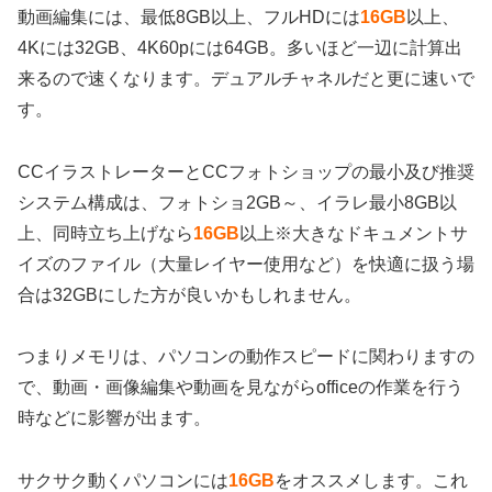
動画編集には、最低8GB以上、フルHDには
16GB
以上、
4Kには32GB、4K60pには64GB。多いほど一辺に計算出
来るので速くなります。デュアルチャネルだと更に速いで
す。
CCイラストレーターとCCフォトショップの最小及び推奨
システム構成は、フォトショ2GB～、イラレ最小8GB以
上、同時立ち上げなら
16GB
以上※大きなドキュメントサ
イズのファイル（大量レイヤー使用など）を快適に扱う場
合は32GBにした方が良いかもしれません。
つまりメモリは、パソコンの動作スピードに関わりますの
で、動画・画像編集や動画を見ながらofficeの作業を行う
時などに影響が出ます。
サクサク動くパソコンには
16GB
をオススメします。これ