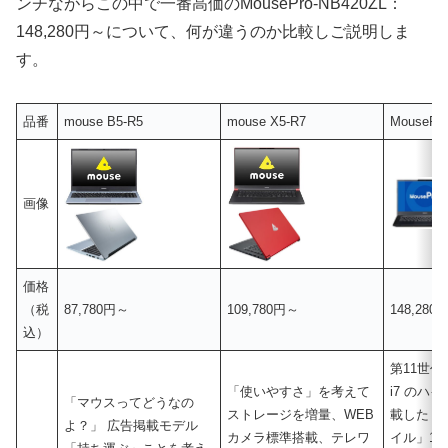
ンチながらこの中で一番高価のMousePro-NB420ZL：
148,280円～について、何が違うのか比較しご説明しま
す。
品番
mouse B5-R5
mouse X5-R7
MousePr
画像
価格
（税
87,780円～
109,780円～
148,280
込）
第11世代
「使いやすさ」を考えて
i7 のハ
「マウスってどうなの
ストレージを増量、WEB
載した「
よ？」 広告掲載モデル
カメラ標準搭載、テレワ
イル」14