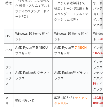
「持ち運ぶ」ことを考え
特徴
ークから在宅学習まで、
す。 約2
た 軽量・スリム：アルミ
幅広いシーンで活躍する
バッテリ
ボディのスタンダードノ
スタンダードモデル！マ
薄く・軽
ートPC！
グネシウムボディ
イルワー
マグネシ
Windows 10 Home 64ビ
Windows 10 Home 64ビ
Windows
OS
ット
ット
ト
＋¥6,3
AMD Ryzen™
5 4500U
AMD Ryzen™
7 4800H
インテル®
CPU
プロセッサー
プロセッサー
1165G7
インテル
グラ
ックス、
フィ
AMD Radeon® グラフィ
AMD Radeon™ グラフィ
ンテル® 
ック
ックス
ックス
クス／
1
ス
時
：インテル
グラフィ
メモ
8GB (4GB×2 /
デュアル
16GB 
8GB (8GB×1)
リ
チャネル
)
8GB+8G