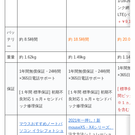
1/18/26
ンク網 3G
LTE(バンド1
＋￥9,13
バッ
テリ
約 8.5時間
約 18.5時間
約 20.0
ー
重量
約 1.62kg
約 1.49kg
約 1.14kg
1年間無償
1年間無償保証・24時間
1年間無償保証・24時間
×365日
×365日電話サポート
×365日電話サポート
保証
[ 標準保証
[１年間 標準保証] 初期不
[１年間 標準保証] 初期不
間ピック
良対応１ヵ月＋センドバ
良対応１ヵ月＋センドバ
※１ヵ月
ック修理保証
ック修理保証
を含む＋¥3
2021年一押し！新
マウスおすすめノートパ
mouseX5・X4シリーズ、
ソコン イラレフォトショ
注文方法シミュレーショ