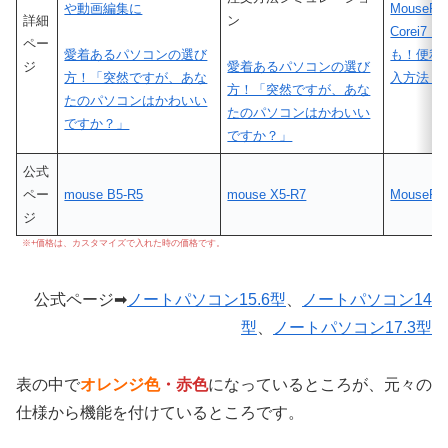
や動画編集に
MousePr
詳細
ン
Corei7・
ペー
愛着あるパソコンの選び
も！便利
ジ
愛着あるパソコンの選び
方！「突然ですが、あな
入方法！
方！「突然ですが、あな
たのパソコンはかわいい
たのパソコンはかわいい
ですか？」
ですか？」
公式
ペー
mouse B5-R5
mouse X5-R7
MousePr
ジ
※+価格は、カスタマイズで入れた時の価格です。
公式ページ➡
ノートパソコン15.6型
、
ノートパソコン14
型
、
ノートパソコン17.3型
表の中で
オレンジ色
・赤色
になっているところが、元々の
仕様から機能を付けているところです。