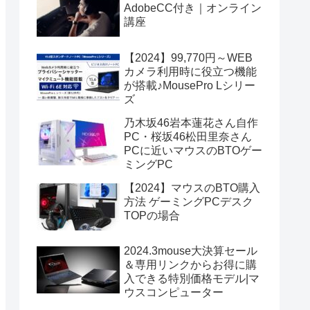
AdobeCC付き｜オンライン
講座
【2024】99,770円～WEB
カメラ利用時に役立つ機能
が搭載♪MousePro Lシリー
ズ
乃木坂46岩本蓮花さん自作
PC・桜坂46松田里奈さん
PCに近いマウスのBTOゲー
ミングPC
【2024】マウスのBTO購入
方法 ゲーミングPCデスク
TOPの場合
2024.3mouse大決算セール
＆専用リンクからお得に購
入できる特別価格モデル|マ
ウスコンピューター