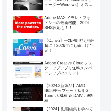
ューターWindows）オスス
メ機種
Adobe MAX イラレ・フォ
トショの最新機能！2024
SNS反応も！！
【Canva】一部利用料が4倍
超に！2026年にも値上げ予
定！
Adobe Creative Cloud デス
クトップアプリ無料メンバ
ーシップのメリット
【2024.3新製品】AMD
B650チップセット採用G-
Tune：6機種 ＆ DAIV：9機
種
【2024】動画編集も学べて